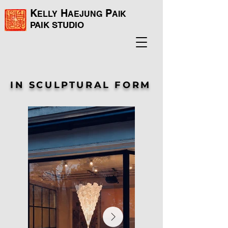
K
H
P
ELLY
AEJUNG
AIK
PAIK
STUDIO
IN SCULPTURAL FORM